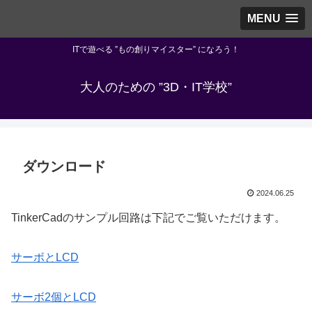
MENU
ITで遊べる ”もの創りマイスター” になろう！
大人のための ”3D・IT学校”
ダウンロード
2024.06.25
TinkerCadのサンプル回路は下記でご覧いただけます。
サーボとLCD
サーボ2個とLCD